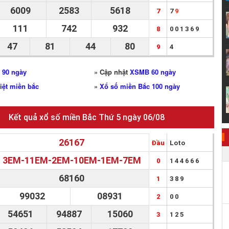
6009
2583
5618
7
7
9
111
742
932
8
0 0 1 3 6 9
47
81
44
80
9
4
90 ngày
» Cập nhật
XSMB 60 ngày
iệt miền bắc
»
Xổ số miền Bắc 100 ngày
Kết quả xổ số miền Bắc Thứ 5 ngày 06/08
26167
Đầu
Loto
3EM-11EM-2EM-10EM-1EM-7EM
0
1 4 4 6 6 6
68160
1
3 8 9
99032
08931
2
0 0
54651
94887
15060
3
1 2 5