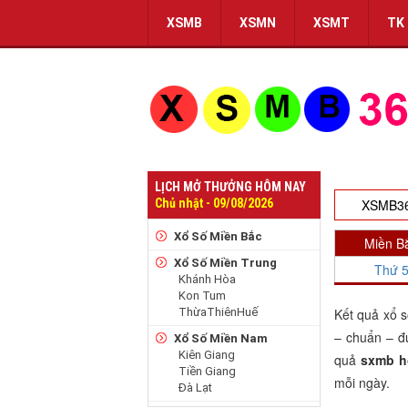
XSMB
XSMN
XSMT
TK
LỊCH MỞ THƯỞNG HÔM NAY
Chủ nhật - 09/08/2026
XSMB360
Xổ Số Miền Bắc
Miền B
Xổ Số Miền Trung
Thứ 
Khánh Hòa
Kon Tum
ThừaThiênHuế
Kết quả xổ 
– chuẩn – đ
Xổ Số Miền Nam
Kiên Giang
quả
sxmb h
Tiền Giang
mỗi ngày.
Đà Lạt