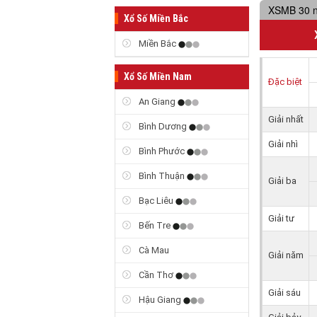
XSMB 30 
Xổ Số Miền Bắc
Miền Bắc
Xổ Số Miền Nam
Đặc biệt
An Giang
Giải nhất
Bình Dương
Giải nhì
Bình Phước
Bình Thuận
Giải ba
Bạc Liêu
Giải tư
Bến Tre
Cà Mau
Giải năm
Cần Thơ
Giải sáu
Hậu Giang