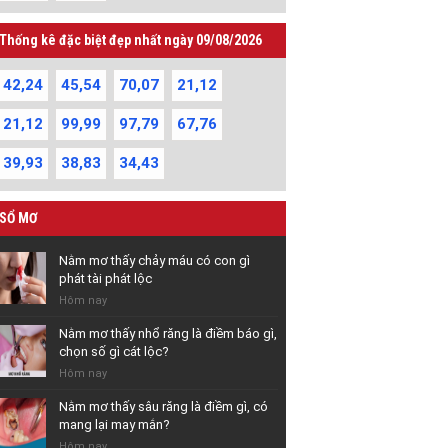
Thống kê đặc biệt đẹp nhất ngày 09/08/2026
42,24
45,54
70,07
21,12
21,12
99,99
97,79
67,76
39,93
38,83
34,43
SỔ MƠ
Nằm mơ thấy chảy máu có con gì
phát tài phát lộc
Hôm nay
Nằm mơ thấy nhổ răng là điềm báo gì,
chọn số gì cát lộc?
Hôm nay
Nằm mơ thấy sâu răng là điềm gì, có
mang lại may mắn?
Hôm nay