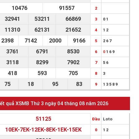
10476
91557
2
32941
53211
66869
3
0 1
11310
62131
21652
4
1 2
2398
7142
2000
9166
5
2 6 7
3761
6791
8530
6
0
1 6 9
3118
8299
7902
7
5 6
418
593
705
8
3
75
18
95
83
9
1 3 5 8 9
ết quả XSMB Thứ 3 ngày 04 tháng 08 năm 2026
51125
Đầu
Loto
10EK-7EK-12EK-8EK-1EK-15EK
0
1 2