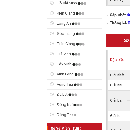
Giải bảy
Hồ Chí Minh
Kiên Giang
» Cập nhật
d
» Thống kê
X
Long An
Sóc Trăng
SX
Tiền Giang
Trà Vinh
Đặc biệt
Tây Ninh
Vĩnh Long
Giải nhất
Vũng Tàu
Giải nhì
Đà Lạt
Giải ba
Đồng Nai
Đồng Tháp
Giải tư
Xổ Số Miền Trung